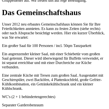
Gruppenleiter auf. Wir freuen uns auf rege Beteiligung.
Das Gemeinschaftshaus
Unser 2012 neu erbautes Gemeinschafshaus können Sie für Ihre
Feierlichkeiten anmieten. Es kann zu festen Zeiten (siehe rechts)
oder nach Absprache besichtigt werden. Hier ein kurzer Überblick,
was Sie erwartet:
Ein großer Saal für 100 Personen / incl. 50qm Tanzparkett
Ein angrenzender kleiner Saal, mit einer Schiebetür vom großen
Saal getrennt. Dieser wird überwiegend für Buffetts verwendet, er
ist separat erreichbar und mit einer Durchreiche zur Küche
verbunden.
Eine zentrale Küche mit Tresen zum großen Saal. Ausgestattet mit
Geschirrspüler, zwei Backöfen, 4 Plattenkochfeld, große Gefrier-
Kühlkombination, ein Getränkekühlschrank und ein kleiner
Kühlschrank.
WC's (2 + 1 behindertengerechtes)
Separater Garderobenraum